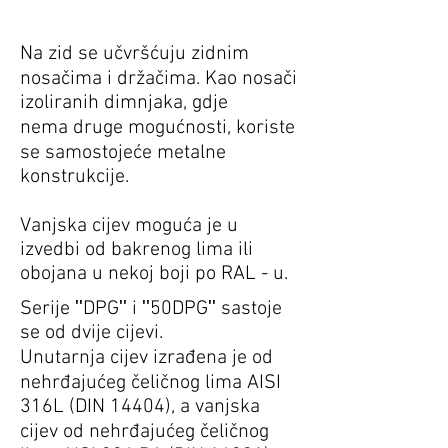
Na zid se učvršćuju zidnim
nosačima i držačima. Kao nosači
izoliranih dimnjaka, gdje
nema druge mogućnosti, koriste
se samostojeće metalne
konstrukcije.
Vanjska cijev moguća je u
izvedbi od bakrenog lima ili
obojana u nekoj boji po RAL - u.
Serije ʹʹDPGʹʹ i ʹʹ50DPGʹʹ sastoje
se od dvije cijevi.
Unutarnja cijev izrađena je od
nehrđajućeg čeličnog lima AISI
316L (DIN 14404), a vanjska
cijev od nehrđajućeg čeličnog