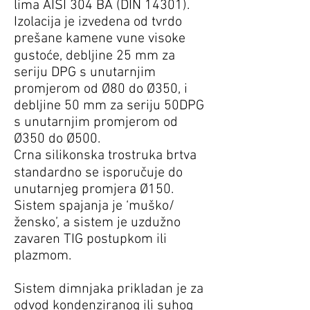
lima AISI 304 BA (DIN 14301).
Izolacija je izvedena od tvrdo
prešane kamene vune visoke
gustoće, debljine 25 mm za
seriju DPG s unutarnjim
promjerom od Ø80 do Ø350, i
debljine 50 mm za seriju 50DPG
s unutarnjim promjerom od
Ø350 do Ø500.
Crna silikonska trostruka brtva
standardno se isporučuje do
unutarnjeg promjera Ø150.
Sistem spajanja je ‘muško/
žensko’, a sistem je uzdužno
zavaren TIG postupkom ili
plazmom.
Sistem dimnjaka prikladan je za
odvod kondenziranog ili suhog