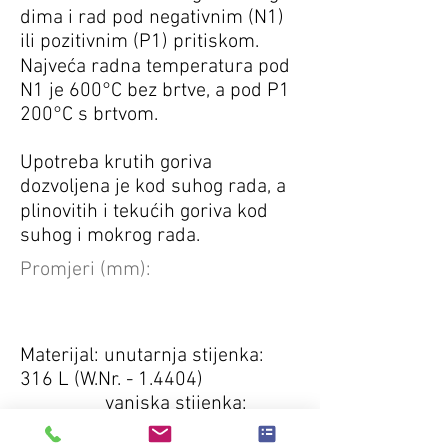
dima i rad pod negativnim (N1)
ili pozitivnim (P1) pritiskom.
Najveća radna temperatura pod
N1 je 600°C bez brtve, a pod P1
200°C s brtvom.
Upotreba krutih goriva
dozvoljena je kod suhog rada, a
plinovitih i tekućih goriva kod
suhog i mokrog rada.
Promjeri (mm):
Materijal: unutarnja stijenka:
316 L (W.Nr. - 1.4404)
vanjska stijenka:
304BA (W.Nr. 1.4301)