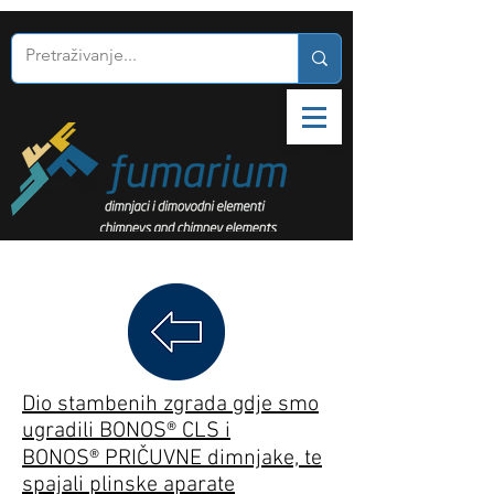
Dio stambenih zgrada gdje smo
ugradili BONOS® CLS i
BONOS® PRIČUVNE dimnjake, te
spajali plinske aparate