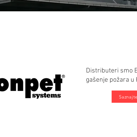
Distributeri smo 
gašenje požara u 
Saznajte