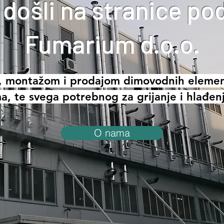
došli na stranice p
Fumarium d.o.o.
, montažom i prodajom dimovodnih elemena
ma, te svega potrebnog za grijanje i hlađen
O nama