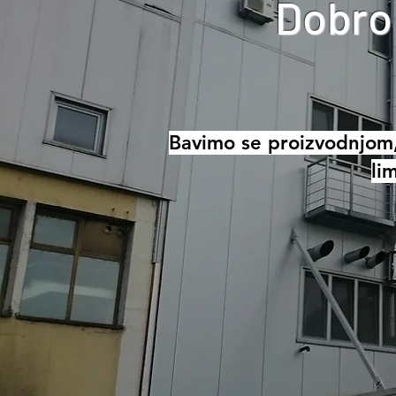
Dobro 
Bavimo se proizvodnjom
li