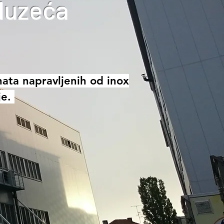
oduzeća
ta napravljenih od inox
je.