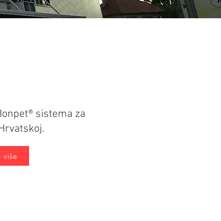
Bonpet® sistema za
Hrvatskoj.
 više