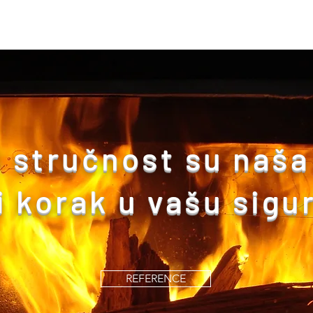
i stručnost su naš
vi korak u vašu sigu
REFERENCE